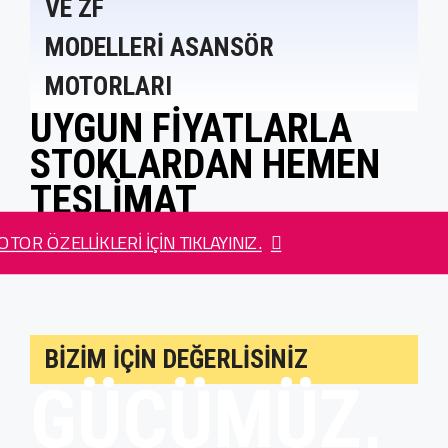
VE ZF
MODELLERİ ASANSÖR
MOTORLARI
UYGUN FIYATLARLA
STOKLARDAN HEMEN
TESLIMAT
TOR ÖZELLIKLERI IÇIN TIKLAYINIZ.
BIZIM IÇIN DEĞERLISINIZ
GÜCÜMÜZ,