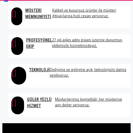
Bir daha gösterme.
Kaliteli ve kusursuz ürünler ile müşteri
MÜŞTERI
ihtiyaçlarına hızlı cevap veriyoruz.
MEMNUNIYETI
27 yılı aşkın adını güven üzerine duyurmuş
PROFESYONEL
ekibimizle hizmetinizdeyiz.
EKIP
Değişime ve gelişime açık, teknolojisini daima
TEKNOLOJI
yeniliyoruz.
Müşterilerimiz kıymetlidir, her müşteriye
GÜLER YÜZLÜ
ayrı değer veriyoruz.
HIZMET