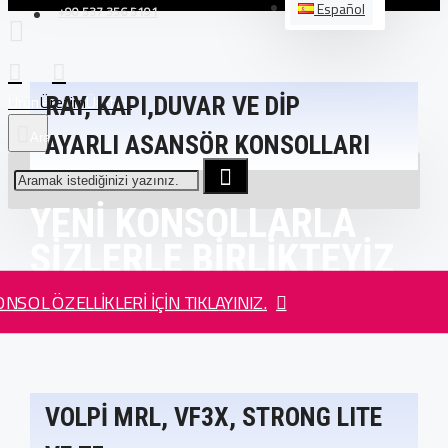
Español
+90 537 356 5191
Üretim
RAY, KAPI,DUVAR VE DİP
AYARLI ASANSÖR KONSOLLARI
YENI KONSOLLARLA
SIZLERLE BIRLIKTEYIZ
NSOL ÖZELLIKLERI IÇIN TIKLAYINIZ.
VOLPİ MRL, VF3X, STRONG LITE