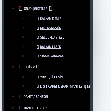
GRUP ŞIRKETLERI
KALKAN DEMİR
MKL ASANSÖR
SELÇUKLU STEEL
KALKAN LAZER
SIGMA KARAVAN
İLETIŞIM
YURTIÇI İLETIŞIM
DIŞ TİCARET DEPARTMANI İLETİŞİM
PAKET ASANSÖR
BANKA BILGILERI