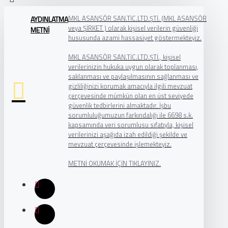
MKL ASANSÖR SAN.TİC.LTD.ŞTİ. (MKL ASANSÖR
AYDINLATMA
veya ŞİRKET ) olarak kişisel verilerin güvenliği
METNİ
hususunda azami hassasiyet göstermekteyiz.
MKL ASANSÖR SAN.TİC.LTD.ŞTİ., kişisel
verilerinizin hukuka uygun olarak toplanması,
saklanması ve paylaşılmasının sağlanması ve
gizliliğinizi korumak amacıyla ilgili mevzuat
çerçevesinde mümkün olan en üst seviyede
güvenlik tedbirlerini almaktadır. İşbu
sorumluluğumuzun farkındalığı ile 6698 s.k.
kapsamında veri sorumlusu sıfatıyla, kişisel
verilerinizi aşağıda izah edildiği şekilde ve
mevzuat çerçevesinde işlemekteyiz.
METNİ OKUMAK İÇİN TIKLAYINIZ.