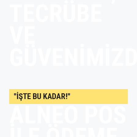
TECRÜBE
VE
GÜVENIMIZD
"İŞTE BU KADAR!"
ALNEO POS
ILE ÖDEME