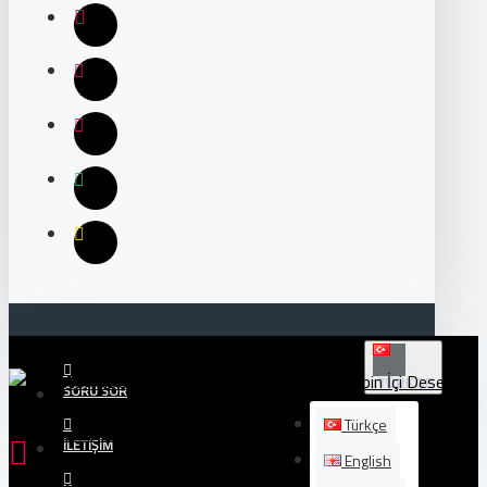
TÜRKÇE
SORU SOR
Türkçe
İLETIŞIM
English