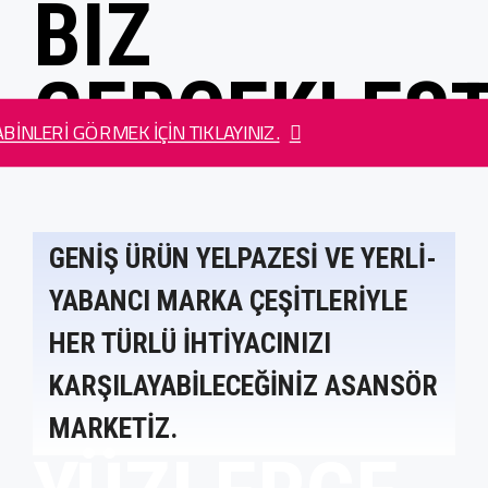
BIZ
GERÇEKLEŞT
BINLERI GÖRMEK IÇIN TIKLAYINIZ.
GENIŞ ÜRÜN YELPAZESI VE YERLI-
YABANCI MARKA ÇEŞITLERIYLE
HER TÜRLÜ IHTIYACINIZI
KARŞILAYABILECEĞINIZ ASANSÖR
MARKETIZ.