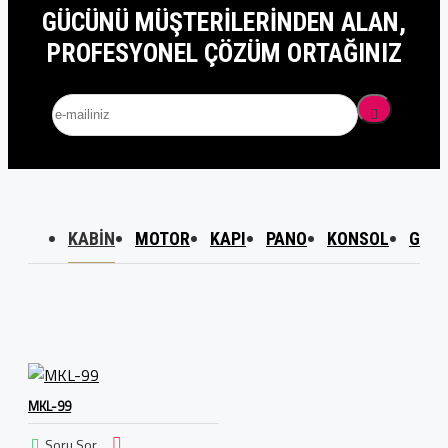
GÜCÜNÜ MÜŞTERILERINDEN ALAN,
PROFESYONEL ÇÖZÜM ORTAĞINIZ
KABIN
MOTOR
KAPI
PANO
KONSOL
GÜVE
MKL-99
Soru Sor